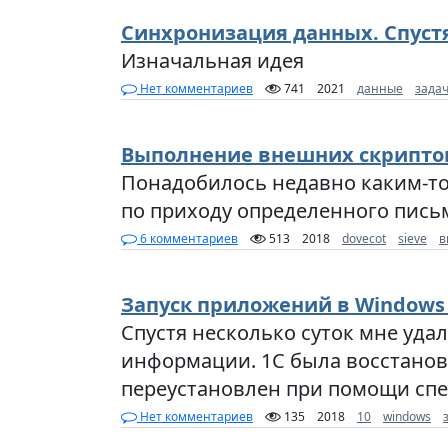
Синхронизация данных. Спустя
Изначальная идея
Нет комментариев
741
2021
данные
зада
Выполнение внешних скриптов
Понадобилось недавно каким-то
по приходу определенного письм
6 комментариев
513
2018
dovecot
sieve
в
Запуск приложений в Windows
Спустя несколько суток мне уда
информации. 1С была восстанов
переустановлен при помощи сп
Нет комментариев
135
2018
10
windows