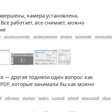
авершены, камера установлена,
Все работает, все снимает, можно
име
n
securitycamviewer
simplemjpegview
windows
zoneminder
видеонабл
же — другая подняли один вопрос: как
 PDF, которые занимали бы как можно
df
pdfcreator
phantom
readiris
scan2pdf
unitypdf
winscan2pdf
обзор