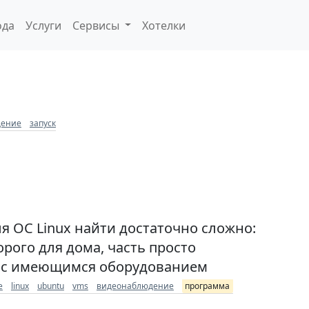
ода
Услуги
Сервисы
Хотелки
дение
запуск
 ОС Linux найти достаточно сложно:
орого для дома, часть просто
ют с имеющимся оборудованием
e
linux
ubuntu
vms
видеонаблюдение
программа