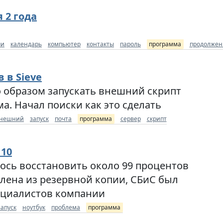
 2 года
чи
календарь
компьютер
контакты
пароль
программа
продолжен
 в Sieve
 образом запускать внешний скрипт
а. Начал поиски как это сделать
нешний
запуск
почта
программа
сервер
скрипт
 10
лось восстановить около 99 процентов
лена из резервной копии, СБиС был
ециалистов компании
запуск
ноутбук
проблема
программа