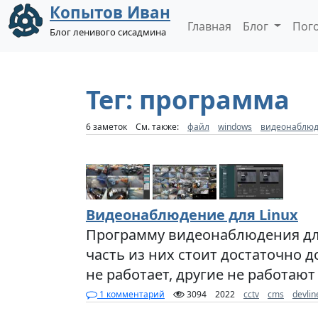
Копытов Иван
Главная
Блог
Пог
Блог ленивого сисадмина
Тег: программа
6 заметок
См. также:
файл
windows
видеонаблю
Видеонаблюдение для Linux
Программу видеонаблюдения для
часть из них стоит достаточно д
не работает, другие не работа
1 комментарий
3094
2022
cctv
cms
devlin