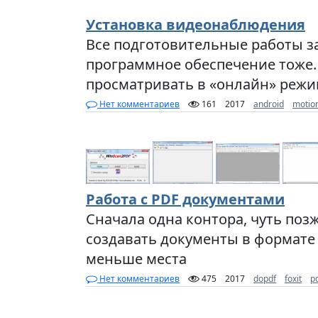
Установка видеонаблюдения
Все подготовительные работы з
программное обеспечение тоже. 
просматривать в «онлайн» реж
Нет комментариев
161
2017
android
motio
Работа с PDF документами
Сначала одна контора, чуть поз
создавать документы в формате
меньше места
Нет комментариев
475
2017
dopdf
foxit
p