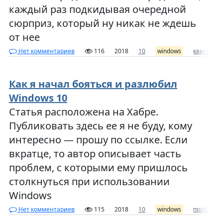
каждый раз подкидывая очередной
сюрприз, который ну никак не ждешь
от нее
Нет комментариев
116
2018
10
windows
квест
н
Как я начал бояться и разлюбил
Windows 10
Статья расположена на Хабре.
Публиковать здесь ее я не буду, кому
интересно — прошу по ссылке. Если
вкратце, то автор описывает часть
проблем, с которыми ему пришлось
столкнуться при использовании
Windows
Нет комментариев
115
2018
10
windows
проблема