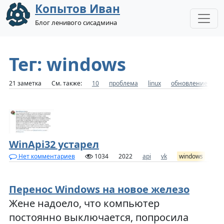
Копытов Иван
Блог ленивого сисадмина
Тег: windows
21 заметка
См. также:
10
проблема
linux
обновление
7
WinApi32 устарел
Нет комментариев
1034
2022
api
vk
windows
вк
Перенос Windows на новое железо
Жене надоело, что компьютер
постоянно выключается, попросила