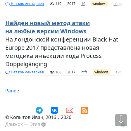
Нет комментариев
119
2017
10
windows
обновлен
Найден новый метод атаки
на любые версии Windows
На лондонской конференции Black Hat
Europe 2017 представлена новая
методика инъекции кода Process
Doppelgänging
Нет комментариев
168
2017
ntfs
windows
антивир
Ранее
⇩
©
Копытов Иван
, 2016
...
2026
Движок —
Эгея