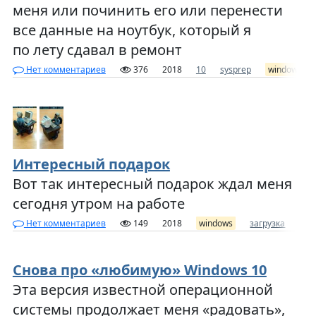
меня или починить его или перенести
все данные на ноутбук, который я
по лету сдавал в ремонт
Нет комментариев
376
2018
10
sysprep
windows
Интересный подарок
Вот так интересный подарок ждал меня
сегодня утром на работе
Нет комментариев
149
2018
windows
загрузка
ком
Снова про «любимую» Windows 10
Эта версия известной операционной
системы продолжает меня «радовать»,