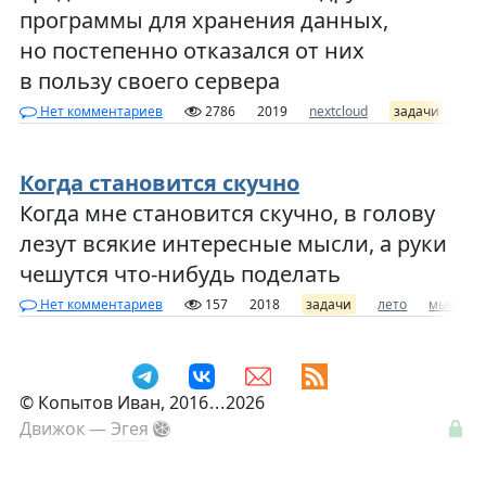
программы для хранения данных,
но постепенно отказался от них
в пользу своего сервера
Нет комментариев
2786
2019
nextcloud
задачи
за
Когда становится скучно
Когда мне становится скучно, в голову
лезут всякие интересные мысли, а руки
чешутся что-нибудь поделать
Нет комментариев
157
2018
задачи
лето
мысли
©
Копытов Иван
, 2016
...
2026
Движок —
Эгея