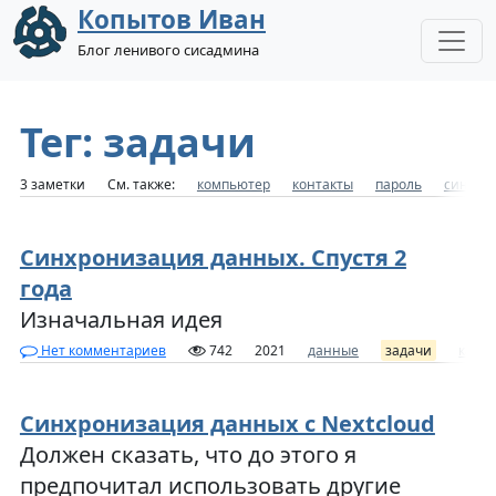
Копытов Иван
Блог ленивого сисадмина
Тег: задачи
3 заметки
См. также:
компьютер
контакты
пароль
синхро
Синхронизация данных. Спустя 2
года
Изначальная идея
Нет комментариев
742
2021
данные
задачи
кале
Синхронизация данных с Nextcloud
Должен сказать, что до этого я
предпочитал использовать другие