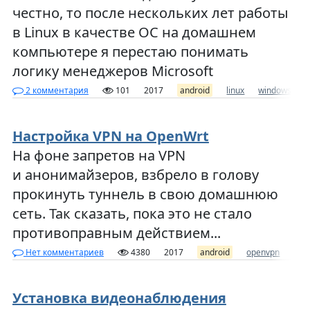
честно, то после нескольких лет работы
в Linux в качестве ОС на домашнем
компьютере я перестаю понимать
логику менеджеров Microsoft
2 комментария
101
2017
android
linux
windows
Настройка VPN на OpenWrt
На фоне запретов на VPN
и анонимайзеров, взбрело в голову
прокинуть туннель в свою домашнюю
сеть. Так сказать, пока это не стало
противоправным действием...
Нет комментариев
4380
2017
android
openvpn
ope
Установка видеонаблюдения