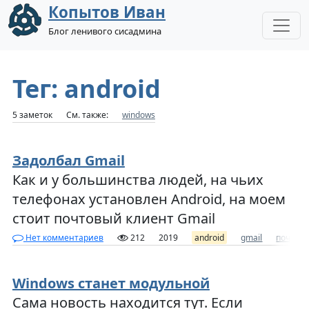
Копытов Иван
Блог ленивого сисадмина
Тег: android
5 заметок
См. также:
windows
Задолбал Gmail
Как и у большинства людей, на чьих
телефонах установлен Android, на моем
стоит почтовый клиент Gmail
Нет комментариев
212
2019
android
gmail
почта
Windows станет модульной
Сама новость находится тут. Если