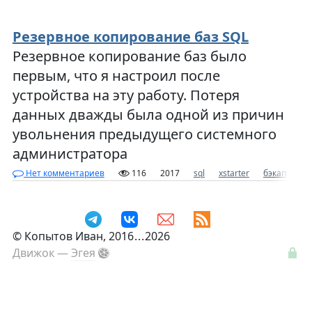
Резервное копирование баз SQL
Резервное копирование баз было
первым, что я настроил после
устройства на эту работу. Потеря
данных дважды была одной из причин
увольнения предыдущего системного
администратора
Нет комментариев
116
2017
sql
xstarter
бэкап
оп
©
Копытов Иван
, 2016
...
2026
Движок —
Эгея