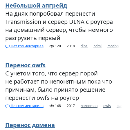
Небольшой апгрейд
На днях попробовал перенести
Transmission и сервер DLNA с роутера
на домашний сервер, чтобы немного
разгрузить первый
Нет комментариев
120
2018
dlna
hdmi
motion
op
Перенос owfs
С учетом того, что сервер порой
не работает по непонятным пока что
причинам, было принято решение
перенести owfs на роутер
Нет комментариев
148
2017
narodmon
owfs
owserve
Перенос домена