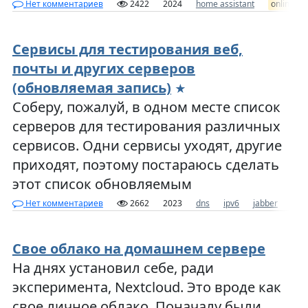
Нет комментариев
2422
2024
home assistant
online
Сервисы для тестирования веб,
почты и других серверов
(обновляемая запись)
Соберу, пожалуй, в одном месте список
серверов для тестирования различных
сервисов. Одни сервисы уходят, другие
приходят, поэтому постараюсь сделать
этот список обновляемым
Нет комментариев
2662
2023
dns
ipv6
jabber
onl
Свое облако на домашнем сервере
На днях установил себе, ради
эксперимента, Nextcloud. Это вроде как
свое личное облако. Поначалу были