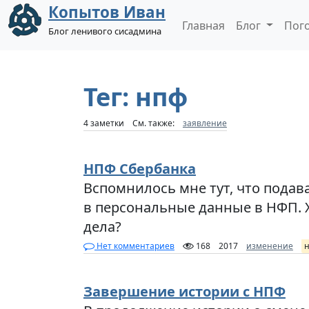
Копытов Иван
Главная
Блог
Пог
Блог ленивого сисадмина
Тег: нпф
4 заметки
См. также:
заявление
НПФ Сбербанка
Вспомнилось мне тут, что подав
в персональные данные в НФП. Х
дела?
Нет комментариев
168
2017
изменение
Завершение истории с НПФ