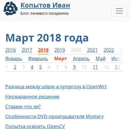
Копытов Иван
Блог ленивого сисадмина
Март 2018 года
2016
2017
2018
2019
2020
2021
2022
2023
Январь
Февраль
Март
Апрель
Май
Июнь
1
2
3
4
5
6
7
8
9
10
11
12
13
1
Разница между udpxy и igmproxy в OpenWrt
Неожиданное решение
Старею что ли?
Особенности DVD-проигрывателя Mystery
Попытка освоить OpenCV