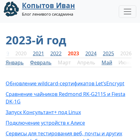
Копытов Иван
Блог ленивого сисадмина
2023-й год
2019
2020
2021
2022
2023
2024
2025
2026
Январь
Февраль
Март
Апрель
Май
Июнь
Обновление wildcard-сертификатов Let’sEncrypt
Сравнение чайников Redmond RK-G211S и Fiesta
DK-1G
Запуск Консультант+ под Linux
Подключение устройств к Алисе
Сервисы для тестирования веб, почты и других