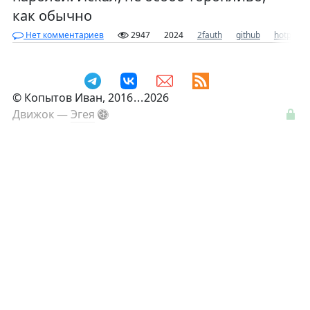
как обычно
Нет комментариев
2947
2024
2fauth
github
hotp
o
©
Копытов Иван
, 2016
...
2026
Движок —
Эгея