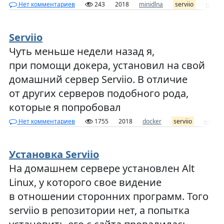
Нет комментариев
243
2018
minidlna
serviio
недос
Serviio
Чуть меньше недели назад я,
при помощи докера, установил на свой
домашний сервер Serviio. В отличие
от других серверов подобного рода,
которые я попробовал
Нет комментариев
1755
2018
docker
serviio
настр
Установка Serviio
На домашнем сервере установлен Alt
Linux, у которого свое видение
в отношении сторонних программ. Того
serviio в репозитории нет, а попытка