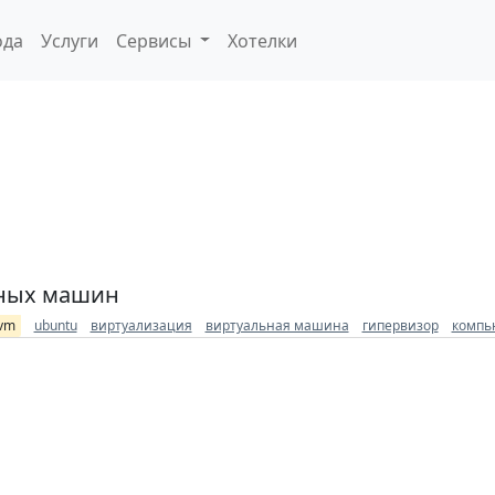
ода
Услуги
Сервисы
Хотелки
ьных машин
vm
ubuntu
виртуализация
виртуальная машина
гипервизор
компь