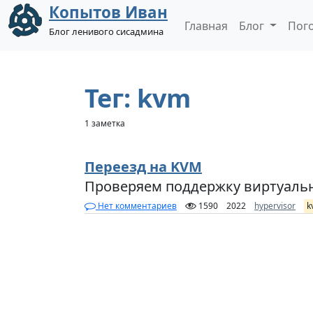
Копытов Иван
Главная
Блог
Пог
Блог ленивого сисадмина
Тег: kvm
1 заметка
Переезд на KVM
Проверяем поддержку виртуал
Нет комментариев
1590
2022
hypervisor
k