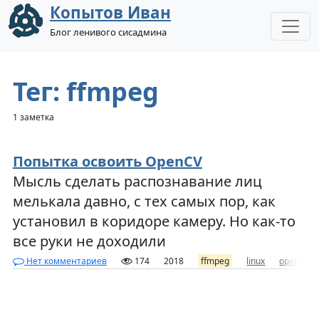
Копытов Иван
Блог ленивого сисадмина
Тег: ffmpeg
1 заметка
Попытка освоить OpenCV
Мысль сделать распознавание лиц
мелькала давно, с тех самых пор, как
установил в коридоре камеру. Но как-то
все руки не доходили
Нет комментариев
174
2018
ffmpeg
linux
opencv