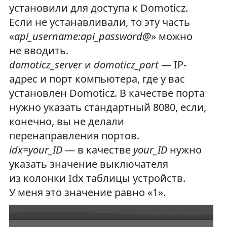
установили для доступа к Domoticz.
Если не устанавливали, то эту часть
«
api_username:api_password@
» можно
не вводить.
domoticz_server
и
domoticz_port
— IP-
адрес и порт компьютера, где у вас
установлен Domoticz. В качестве порта
нужно указать стандартный 8080, если,
конечно, вы не делали
перенаправления портов.
idx=your_ID
— в качестве
your_ID
нужно
указать значение выключателя
из колонки Idx таблицы устройств.
У меня это значение равно «1».