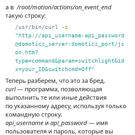
а в
/root/motion/actions/on_event_end
такую строку:
/usr/bin/curl -
s
"http://api_username:api_password
@domoticz_server:domoticz_port/js
on.htm?

type=command&param=switchlight&id
x=your_ID&switchcmd=Off"
Теперь разберем, что это за бред.
curl
— программа, позволяющая
выполнить те или иные действия
по указанному адресу, используя только
командную строку.
api_username
и
api_password
— имя
пользователя и пароль, которые вы