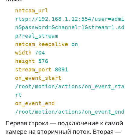
netcam_url
rtsp://192.168.1.12:554/user=admi
n&password=&channel=1&stream=1.sd
p?real_stream
netcam_keepalive
on
width
704
height
576
stream_port
8091
on_event_start
/root/motion/actions/on_event_sta
rt
on_event_end
/root/motion/actions/on_event_end
Первая строка — подключение к самой
камере на вторичный поток. Вторая —