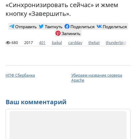
«Синхронизировать сейчас» и жмем
кнопку «Завершить».
Отправить
Твитнуть
Поделиться
Поделиться
Запинить
680
2017
401
baikal
carddav
thebat
thunderbird
адр
НПФ Сбербанка
Убираем название сервера
Apache
Ваш комментарий