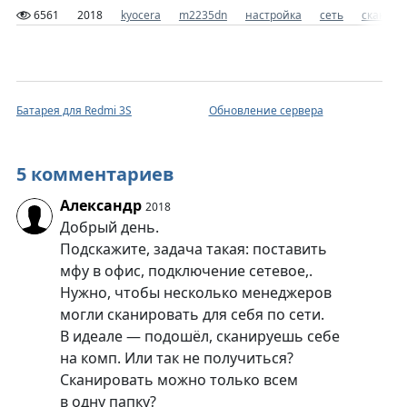
6561
2018
kyocera
m2235dn
настройка
сеть
сканир
Батарея для Redmi 3S
Обновление сервера
5 комментариев
Александр
2018
Добрый день.
Подскажите, задача такая: поставить
мфу в офис, подключение сетевое,.
Нужно, чтобы несколько менеджеров
могли сканировать для себя по сети.
В идеале — подошёл, сканируешь себе
на комп. Или так не получиться?
Сканировать можно только всем
в одну папку?