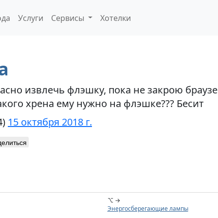
ода
Услуги
Сервисы
Хотелки
а
сно извлечь флэшку, пока не закрою браузер
акого хрена ему нужно на флэшке??? Бесит
4)
15 октября 2018 г.
делиться
⌥ →
Энергосберегающие лампы