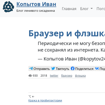
Копытов Иван
Главная
Блог
Пог
Блог ленивого сисадмина
Браузер и флэшк
Периодически не могу безопа
не сохранял из интернета. К
— Копытов Иван (@kopytov2
Отправить
Твитнуть
Поделиться
По
930
2018
twitter
браузер
флэшка
⌥ ←
Кража в профилактории